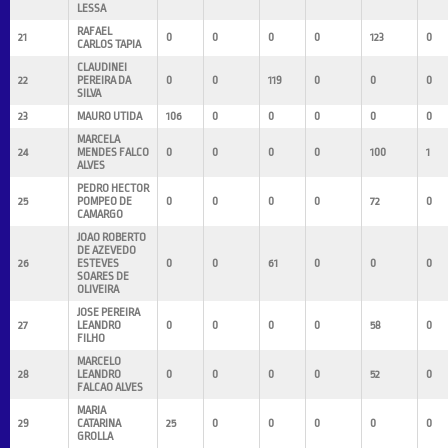
LESSA
RAFAEL
21
0
0
0
0
123
0
CARLOS TAPIA
CLAUDINEI
22
PEREIRA DA
0
0
119
0
0
0
SILVA
23
MAURO UTIDA
106
0
0
0
0
0
MARCELA
24
MENDES FALCO
0
0
0
0
100
1
ALVES
PEDRO HECTOR
25
POMPEO DE
0
0
0
0
72
0
CAMARGO
JOAO ROBERTO
DE AZEVEDO
26
ESTEVES
0
0
61
0
0
0
SOARES DE
OLIVEIRA
JOSE PEREIRA
27
LEANDRO
0
0
0
0
58
0
FILHO
MARCELO
28
LEANDRO
0
0
0
0
52
0
FALCAO ALVES
MARIA
29
CATARINA
25
0
0
0
0
0
GROLLA