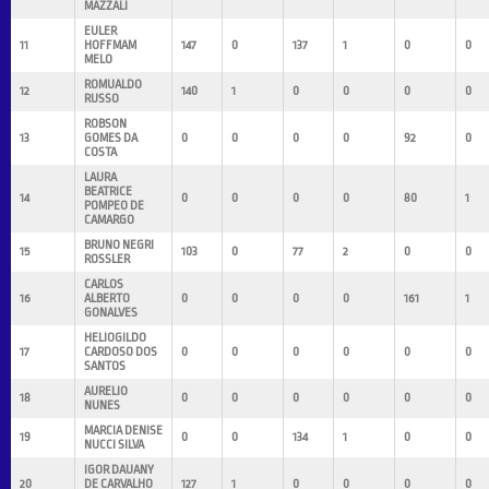
MAZZALI
EULER
11
HOFFMAM
147
0
137
1
0
0
MELO
ROMUALDO
12
140
1
0
0
0
0
RUSSO
ROBSON
13
GOMES DA
0
0
0
0
92
0
COSTA
LAURA
BEATRICE
14
0
0
0
0
80
1
POMPEO DE
CAMARGO
BRUNO NEGRI
15
103
0
77
2
0
0
ROSSLER
CARLOS
16
ALBERTO
0
0
0
0
161
1
GONALVES
HELIOGILDO
17
CARDOSO DOS
0
0
0
0
0
0
SANTOS
AURELIO
18
0
0
0
0
0
0
NUNES
MARCIA DENISE
19
0
0
134
1
0
0
NUCCI SILVA
IGOR DAUANY
20
DE CARVALHO
127
1
0
0
0
0